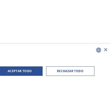
×
ENGLISH
ACEPTAR TODO
RECHAZAR TODO
GERMAN
SWEDISH
FINNISH
FRENCH
SPANISH