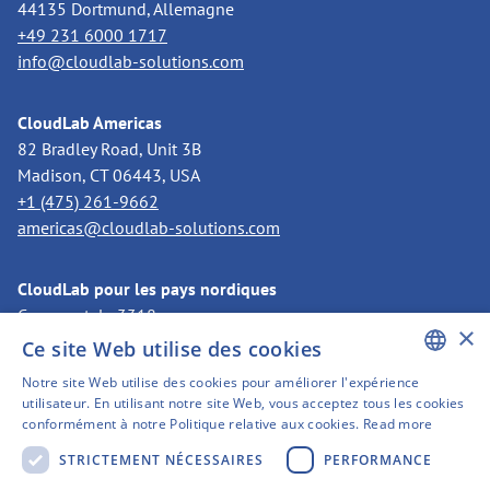
44135 Dortmund, Allemagne
+49 231 6000 1717
info@cloudlab-solutions.com
CloudLab Americas
82 Bradley Road, Unit 3B
Madison, CT 06443, USA
+1 (475) 261-9662
americas@cloudlab-solutions.com
CloudLab pour les pays nordiques
Case postale 3318
×
11273 Stockholm, Suède
Ce site Web utilise des cookies
+46 8 525 199 50
Notre site Web utilise des cookies pour améliorer l'expérience
nordics@cloudlab-solutions.com
ENGLISH
utilisateur. En utilisant notre site Web, vous acceptez tous les cookies
conformément à notre Politique relative aux cookies.
Read more
GERMAN
STRICTEMENT NÉCESSAIRES
PERFORMANCE
SWEDISH