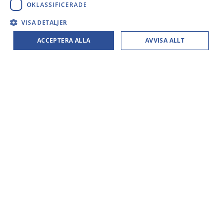
OKLASSIFICERADE
SPANISH
VISA DETALJER
CloudLabs huvudkontor
Gerberstrasse 1
ACCEPTERA ALLA
AVVISA ALLT
44135 Dortmund, Tyskland
+49 231 6000 1717
info@cloudlab-solutions.com
CloudLab Americas
82 Bradley Road, Unit 3B
Madison, CT 06443, USA
+1 (475) 261-9662
americas@cloudlab-solutions.com
CloudLab Norden
Postbox 3318
11273 Stockholm, Sverige
+46 8 525 199 50