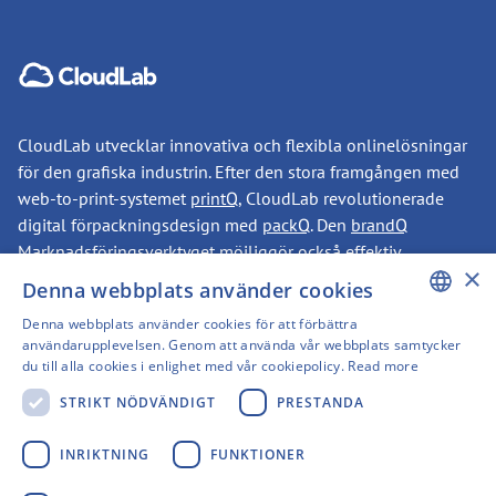
CloudLab utvecklar innovativa och flexibla onlinelösningar
för den grafiska industrin. Efter den stora framgången med
web-to-print-systemet
printQ
, CloudLab revolutionerade
digital förpackningsdesign med
packQ
. Den
brandQ
Marknadsföringsverktyget möjliggör också effektiv
×
varumärkeshantering. Allt är modulärt, utbyggbart, enormt
Denna webbplats använder cookies
skalbart - och från en enda källa.
Denna webbplats använder cookies för att förbättra
ENGLISH
användarupplevelsen. Genom att använda vår webbplats samtycker
du till alla cookies i enlighet med vår cookiepolicy.
Read more
KONTAKT
GERMAN
STRIKT NÖDVÄNDIGT
PRESTANDA
SWEDISH
FINNISH
INRIKTNING
FUNKTIONER
Har vi väckt ditt intresse?
FRENCH