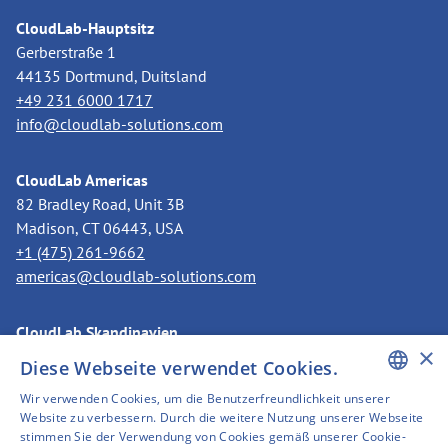
CloudLab-Hauptsitz
Gerberstraße 1
44135 Dortmund, Duitsland
+49 231 6000 1717
info@cloudlab-solutions.com
CloudLab Americas
82 Bradley Road, Unit 3B
Madison, CT 06443, USA
+1 (475) 261-9662
americas@cloudlab-solutions.com
CloudLab Skandinavien
×
Postfach 3318
Diese Webseite verwendet Cookies.
11273 Stockholm, Schweden
Wir verwenden Cookies, um die Benutzerfreundlichkeit unserer
+46 8 525 199 50
ENGLISH
Website zu verbessern. Durch die weitere Nutzung unserer Webseite
nordics@cloudlab-solutions.com
stimmen Sie der Verwendung von Cookies gemäß unserer Cookie-
GERMAN