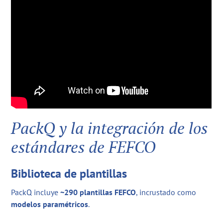
PackQ y la integración de los
estándares de FEFCO
Biblioteca de plantillas
PackQ incluye
~290 plantillas FEFCO
, incrustado como
modelos paramétricos
.