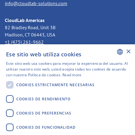
info@cloudlab-solutions.com
CloudLab Americas
82 Bradley Road, Unit 3B
Madison, CT 06443, USA
+1 (475) 261-9662
americas@cloudlab-solutions.com
×
Ese sitio web utiliza cookies
Este sitio web usa cookies para mejorar la experiencia del usuario. Al
CloudLab en los países nórdicos
ENGLISH
utilizar nuestro sitio web, usted acepta todas las cookies de acuerdo
Apartado postal 3318
con nuestra Política de cookies.
Read more
GERMAN
11273 Estocolmo, Suecia
COOKIES ESTRICTAMENTE NECESARIAS
+46 8 525 199 50
SWEDISH
nordics@cloudlab-solutions.com
FINNISH
COOKIES DE RENDIMIENTO
FRENCH
COOKIES DE PREFERENCIAS
SPANISH
COOKIES DE FUNCIONALIDAD