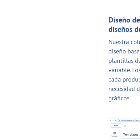
Diseño de
diseños d
Nuestra col
diseño basad
plantillas 
variable. L
cada product
necesidad d
gráficos.