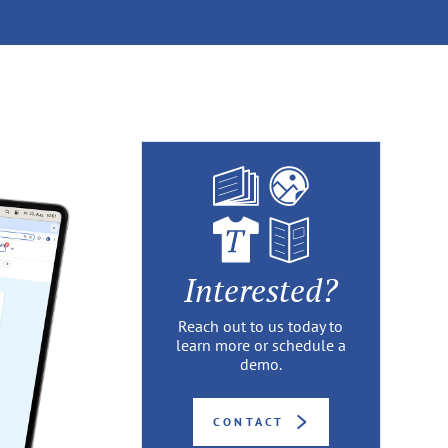
Interested?
Reach out to us today to
learn more or schedule a
demo.
CONTACT