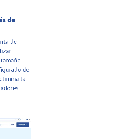
és de
enta de
lizar
e tamaño
figurado de
 elimina la
ñadores