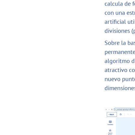
calcula de 
con una estr
artificial u
divisiones (
Sobre la bas
permanentem
algoritmo de
atractivo co
nuevo punto
dimensiones