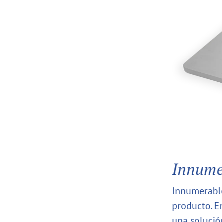
Innumer
Innumerable
producto. E
una solución