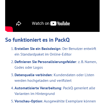
So funktioniert es in PackQ
Erstellen Sie ein Basisdesign
: Der Benutzer entwirft
ein Standardpaket im Online-Editor
Definieren Sie Personalisierungsfelder
: z. B. Namen,
Codes oder Logos
Datenquelle verbinden
: Kundendaten oder Listen
werden hochgeladen und verifiziert
Automatisierte Verarbeitung
: PackQ generiert alle
Varianten im Hintergrund
Vorschau-Option
: Ausgewählte Exemplare können