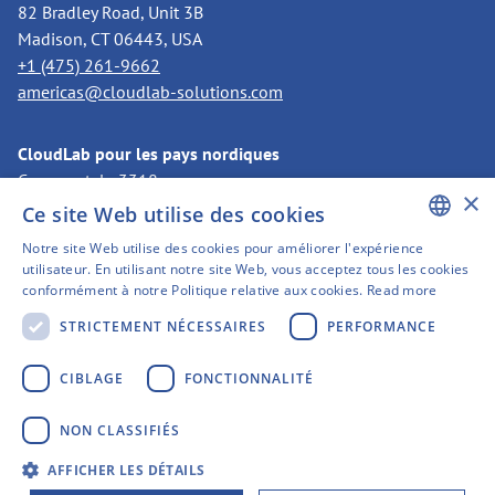
82 Bradley Road, Unit 3B
Madison, CT 06443, USA
+1 (475) 261-9662
americas@cloudlab-solutions.com
CloudLab pour les pays nordiques
Case postale 3318
×
11273 Stockholm, Suède
Ce site Web utilise des cookies
+46 8 525 199 50
Notre site Web utilise des cookies pour améliorer l'expérience
nordics@cloudlab-solutions.com
ENGLISH
utilisateur. En utilisant notre site Web, vous acceptez tous les cookies
conformément à notre Politique relative aux cookies.
Read more
GERMAN
STRICTEMENT NÉCESSAIRES
PERFORMANCE
SWEDISH
FINNISH
CIBLAGE
FONCTIONNALITÉ
FRENCH
Empreinte
NON CLASSIFIÉS
SPANISH
Politique de confidentialité
AFFICHER LES DÉTAILS