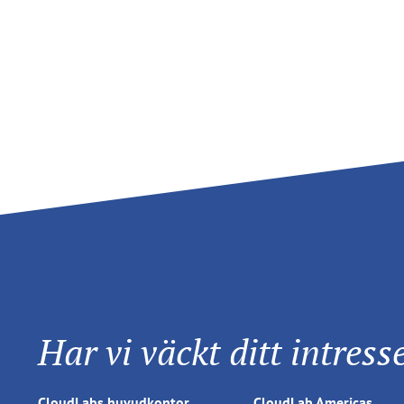
Har vi väckt ditt intress
CloudLabs huvudkontor
CloudLab Americas