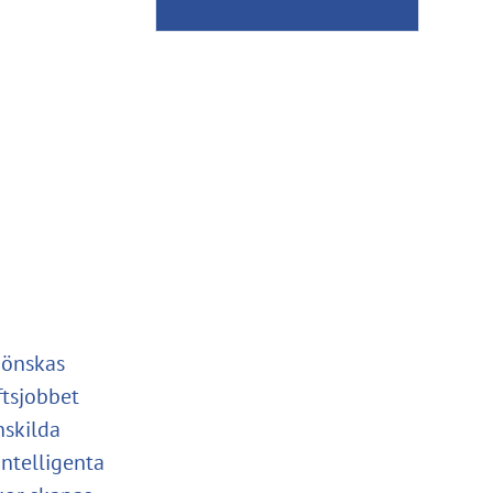
 önskas
ftsjobbet
nskilda
intelligenta