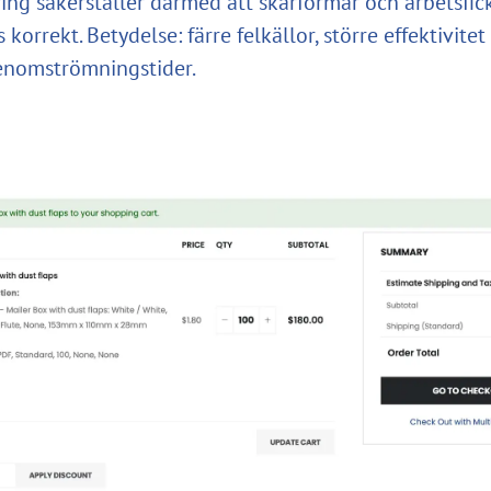
ing säkerställer därmed att skärformar och arbetsfic
 korrekt. Betydelse: färre felkällor, större effektivitet
enomströmningstider.