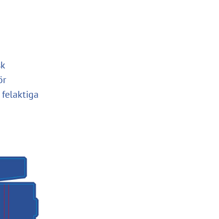
sk
ör
 felaktiga