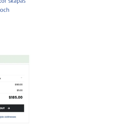
kor skapas
 och