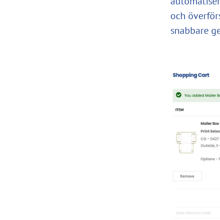
automatiser
och överförs
snabbare g