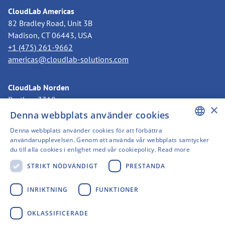
CloudLab Americas
82 Bradley Road, Unit 3B
Madison, CT 06443, USA
+1 (475) 261-9662
americas@cloudlab-solutions.com
CloudLab Norden
Postbox 3318
×
11273 Stockholm, Sverige
Denna webbplats använder cookies
+46 8 525 199 50
Denna webbplats använder cookies för att förbättra
nordics@cloudlab-solutions.com
ENGLISH
användarupplevelsen. Genom att använda vår webbplats samtycker
du till alla cookies i enlighet med vår cookiepolicy.
Read more
GERMAN
STRIKT NÖDVÄNDIGT
PRESTANDA
SWEDISH
FINNISH
INRIKTNING
FUNKTIONER
FRENCH
Avtryck
OKLASSIFICERADE
SPANISH
Integritetspolicy