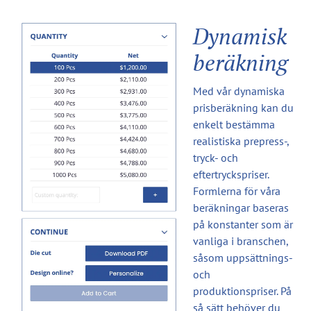
Dynamisk
beräkning
Med vår dynamiska
prisberäkning kan du
enkelt bestämma
realistiska prepress-,
tryck- och
eftertryckspriser.
Formlerna för våra
beräkningar baseras
på konstanter som är
vanliga i branschen,
såsom uppsättnings-
och
produktionspriser. På
så sätt behöver du