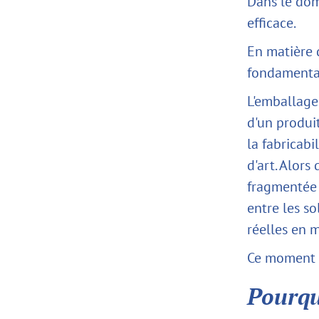
Dans le dom
efficace.
En matière 
fondamenta
L'emballage 
d'un produi
la fabricabi
d'art. Alor
fragmentée e
entre les so
réelles en 
Ce moment 
Pourqu