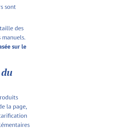
rs sont
aille des
s manuels.
asée sur le
 du
roduits
de la page,
arification
plémentaires