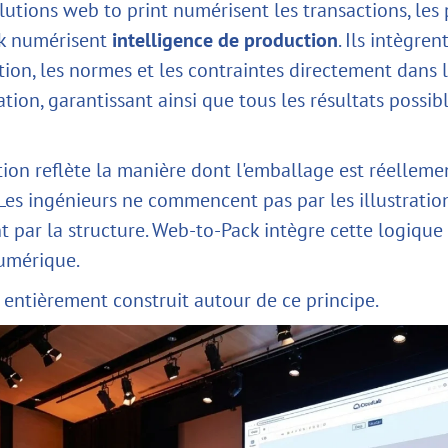
olutions web to print numérisent les transactions, les
k numérisent
intelligence de production
. Ils intègren
tion, les normes et les contraintes directement dans 
tion, garantissant ainsi que tous les résultats possib
tion reflète la manière dont l'emballage est réelleme
Les ingénieurs ne commencent pas par les illustrations
par la structure. Web-to-Pack intègre cette logique
umérique.
 entièrement construit autour de ce principe.