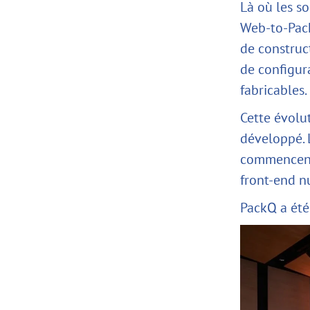
Là où les s
Web-to-Pac
de construc
de configura
fabricables.
Cette évolu
développé. 
commencent 
front-end n
PackQ a été