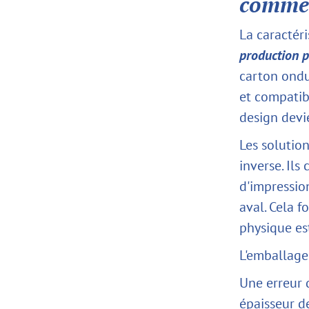
comme
La caractér
production p
carton ondu
et compatibl
design devi
Les solutio
inverse. Il
d'impressio
aval. Cela 
physique est
L'emballage 
Une erreur 
épaisseur d