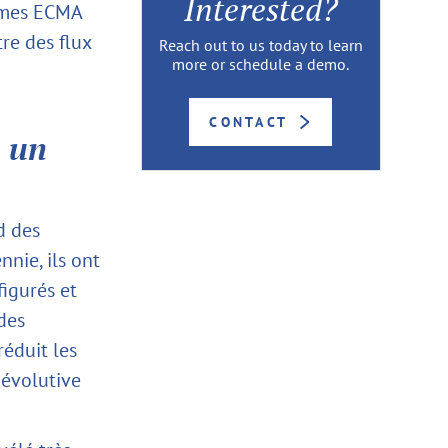
Interested?
ormes ECMA
tre des flux
Reach out to us today to learn
more or schedule a demo.
CONTACT
à un
d des
nie, ils ont
figurés et
des
réduit les
 évolutive