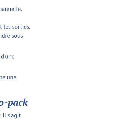
manuelle.
 les sorties.
ondre sous
t d'une
mme une
to-pack
Il s'agit