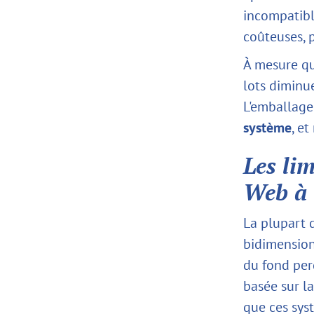
incompatible
coûteuses, 
À mesure qu
lots diminue
L'emballage
système
, e
Les lim
Web à 
La plupart 
bidimensionn
du fond perd
basée sur l
que ces sys