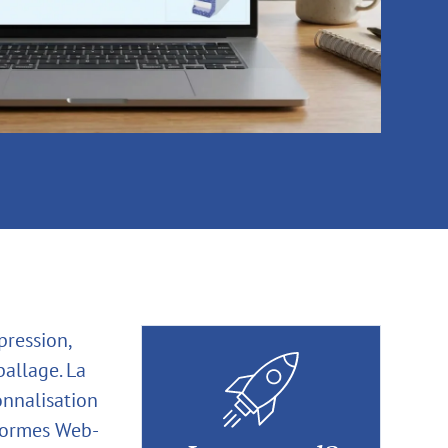
pression,
ballage. La
onnalisation
eformes Web-