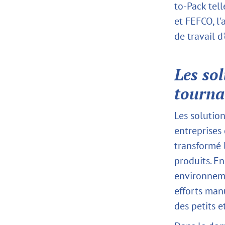
to-Pack tel
et FEFCO, l'
de travail d
Les so
tourna
Les solutio
entreprises
transformé 
produits. E
environnemen
efforts manu
des petits e