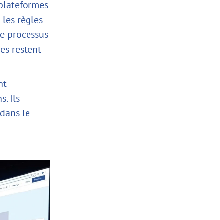
 plateformes
t les règles
le processus
les restent
nt
. Ils
 dans le