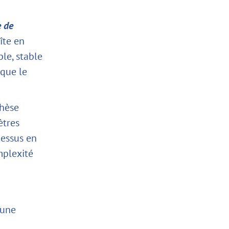
e de
îte en
le, stable
 que le
thèse
ètres
cessus en
mplexité
 une