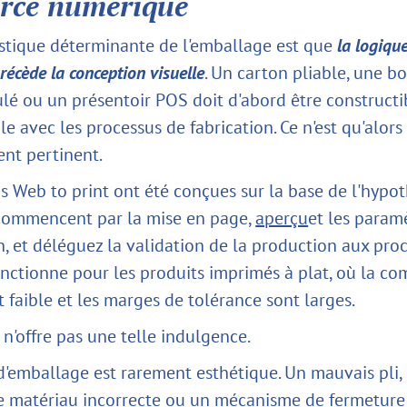
rce numérique
istique déterminante de l'emballage est que
la logiqu
récède la conception visuelle
. Un carton pliable, une bo
lé ou un présentoir POS doit d'abord être constructib
e avec les processus de fabrication. Ce n'est qu'alors
ent pertinent.
ns Web to print ont été conçues sur la base de l'hypo
s commencent par la mise en page,
aperçu
et les param
n, et déléguez la validation de la production aux pro
fonctionne pour les produits imprimés à plat, où la co
 faible et les marges de tolérance sont larges.
n'offre pas une telle indulgence.
d'emballage est rarement esthétique. Un mauvais pli,
e matériau incorrecte ou un mécanisme de fermeture