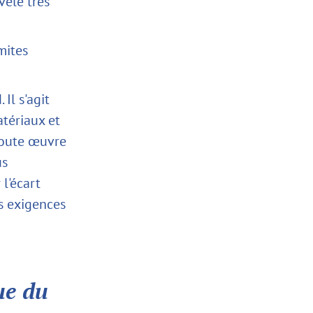
vélé très
mites
Il s'agit
tériaux et
 toute œuvre
us
l'écart
es exigences
ue du