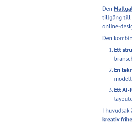
Den
Mallgal
tillgång til
online-desi
Den kombine
Ett str
bransc
En tek
modell
Ett AI-
layout
I huvudsak 
kreativ frih