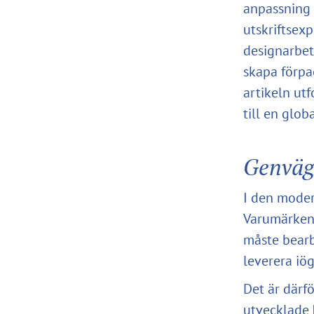
anpassning 
utskriftsex
designarbets
skapa förpa
artikeln ut
till en glob
Genväge
I den moder
Varumärken 
måste bearb
leverera iög
Det är därf
utvecklade