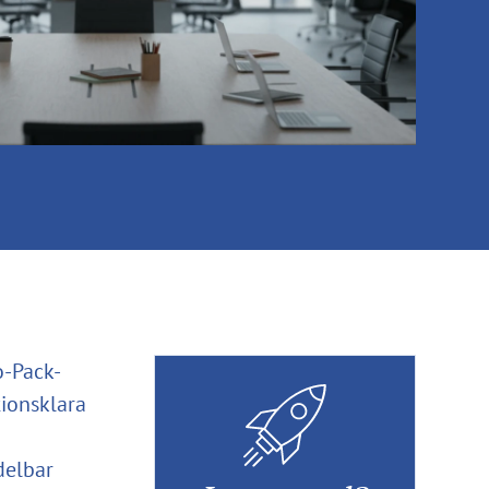
o-Pack-
tionsklara
delbar