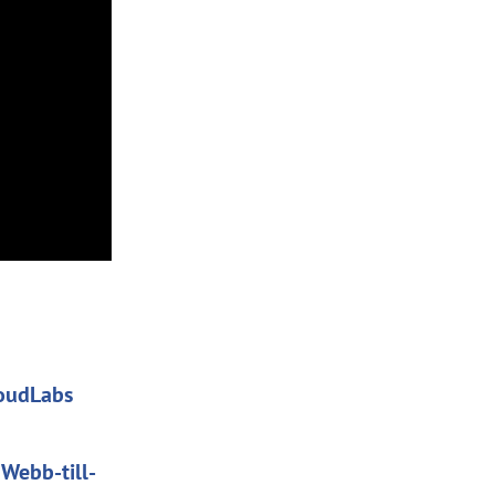
-
oudLabs
m
Webb-till-