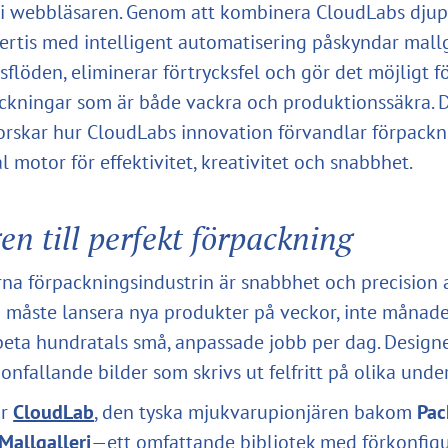
i webbläsaren. Genom att kombinera CloudLabs dju
pertis med intelligent automatisering påskyndar mallg
flöden, eliminerar förtrycksfel och gör det möjligt fö
ckningar som är både vackra och produktionssäkra. 
forskar hur CloudLabs innovation förvandlar förpack
al motor för effektivitet, kreativitet och snabbhet.
n till perfekt förpackning
na förpackningsindustrin är snabbhet och precision a
måste lansera nya produkter på veckor, inte månader
eta hundratals små, anpassade jobb per dag. Design
onfallande bilder som skrivs ut felfritt på olika unde
ör
CloudLab
, den tyska mjukvarupionjären bakom
Pa
Mallgalleri
—ett omfattande bibliotek med förkonfigu