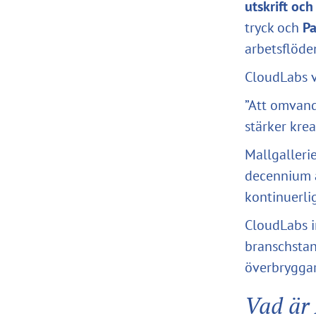
utskrift oc
tryck och
P
arbetsflöde
CloudLabs v
”Att omvand
stärker krea
Mallgallerie
decennium a
kontinuerli
CloudLabs i
branschstan
överbryggar 
Vad är