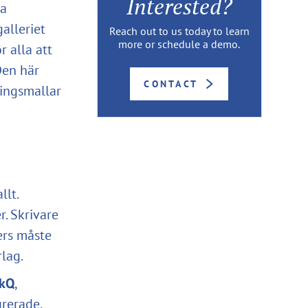
Interested?
pa
alleriet
Reach out to us today to learn
more or schedule a demo.
r alla att
Den här
CONTACT
ningsmallar
llt.
. Skrivare
ers måste
rlag.
ckQ
,
rerade,