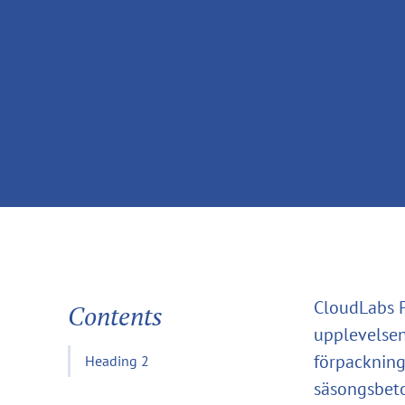
CloudLabs P
Contents
upplevelsen
förpackning
Heading 2
säsongsbeto