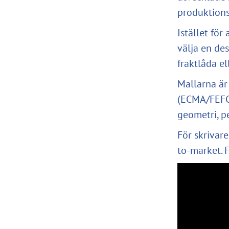
produktions
Istället fö
välja en de
fraktlåda e
Mallarna ä
(ECMA/FEFCO
geometri, p
För skrivar
to-market. 