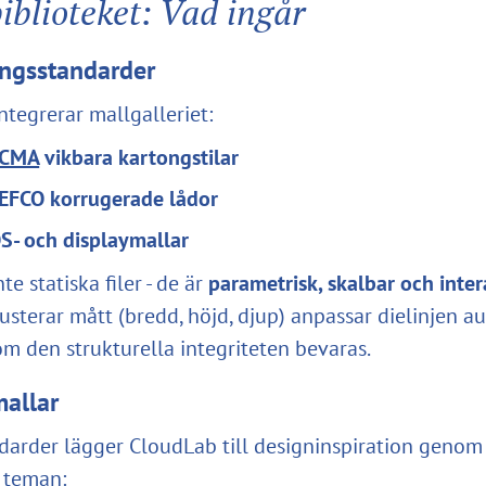
biblioteket: Vad ingår
ngsstandarder
integrerar mallgalleriet:
ECMA
vikbara kartongstilar
EFCO korrugerade lådor
S- och displaymallar
te statiska filer - de är
parametrisk, skalbar och inter
usterar mått (bredd, höjd, djup) anpassar dielinjen a
om den strukturella integriteten bevaras.
mallar
darder lägger CloudLab till designinspiration geno
 teman: