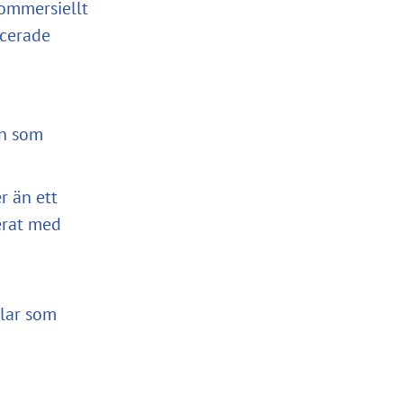
ommersiellt
ncerade
en som
r än ett
erat med
llar som