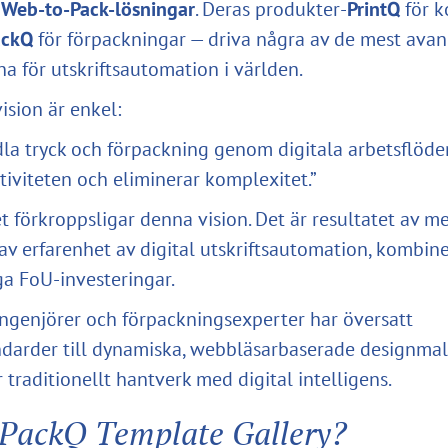
h Web-to-Pack-lösningar
. Deras produkter-
PrintQ
för k
ackQ
för förpackningar — driva några av de mest ava
na för utskriftsautomation i världen.
ision är enkel:
la tryck och förpackning genom digitala arbetsflöd
tiviteten och eliminerar komplexitet.”
t förkroppsligar denna vision. Det är resultatet av me
v erfarenhet av digital utskriftsautomation, kombin
ga FoU-investeringar.
ngenjörer och förpackningsexperter har översatt
darder till dynamiska, webbläsarbaserade designma
traditionellt hantverk med digital intelligens.
 PackQ Template Gallery?