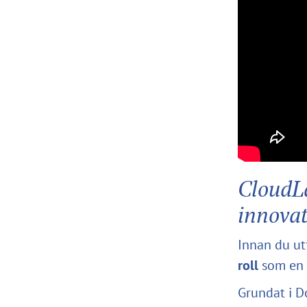
CloudL
innova
Innan du utf
roll
som en 
Grundat i D