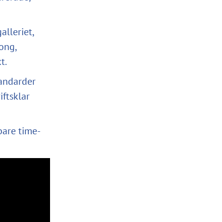
alleriet,
ong,
t.
andarder
iftsklar
bare time-