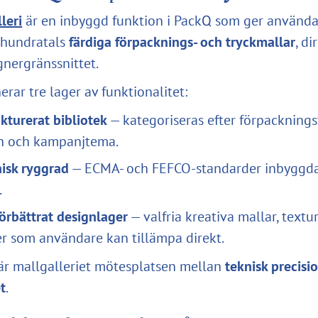
leri
är en inbyggd funktion i PackQ som ger använd
l hundratals
färdiga förpacknings- och tryckmallar
, di
gnergränssnittet.
rar tre lager av funktionalitet:
ukturerat bibliotek
— kategoriseras efter förpacknings
h och kampanjtema.
nisk ryggrad
— ECMA- och FEFCO-standarder inbyggda 
.
förbättrat designlager
— valfria kreativa mallar, textu
er som användare kan tillämpa direkt.
är mallgalleriet mötesplatsen mellan
teknisk precisi
et
.