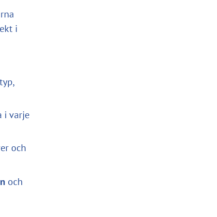
arna
rekt i
typ,
i varje
rer och
on
och