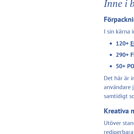
Inne i 
Förpackni
I sin kärna 
120+
290+ F
50+ PO
Det här är in
användare j
samtidigt s
Kreativa 
Utöver stan
redigerbara