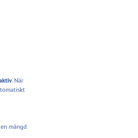
aktiv
. När
utomatiskt
m en mängd