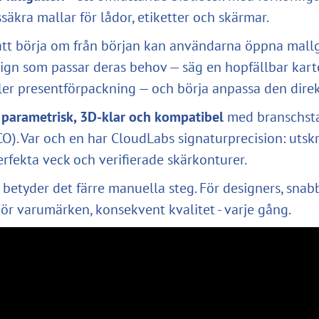
säkra mallar för lådor, etiketter och skärmar.
r att börja om från början kan användarna öppna mallg
sign som passar deras behov — säg en hopfällbar kart
ller presentförpackning — och börja anpassa den direk
r
parametrisk, 3D-klar och kompatibel
med branschst
). Var och en har CloudLabs signaturprecision: utskr
erfekta veck och verifierade skärkonturer.
e betyder det färre manuella steg. För designers, snab
För varumärken, konsekvent kvalitet - varje gång.