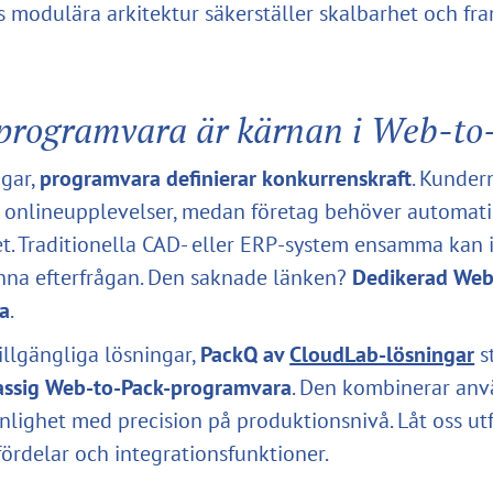
s modulära arkitektur säkerställer skalbarhet och fr
 programvara är kärnan i Web-to
ngar,
programvara definierar konkurrenskraft
. Kunder
va onlineupplevelser, medan företag behöver automat
. Traditionella CAD- eller ERP-system ensamma kan 
nna efterfrågan. Den saknade länken?
Dedikerad Web
a
.
illgängliga lösningar,
PackQ av
CloudLab-lösningar
st
lassig Web-to-Pack-programvara
. Den kombinerar an
lighet med precision på produktionsnivå. Låt oss ut
fördelar och integrationsfunktioner.