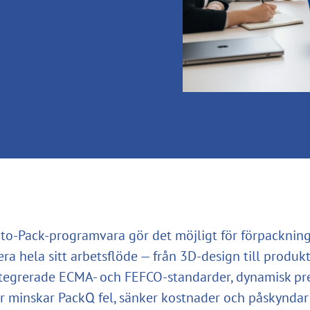
o-Pack-programvara gör det möjligt för förpacknin
sera hela sitt arbetsflöde — från 3D-design till produk
integrerade ECMA- och FEFCO-standarder, dynamisk pr
r minskar PackQ fel, sänker kostnader och påskyndar