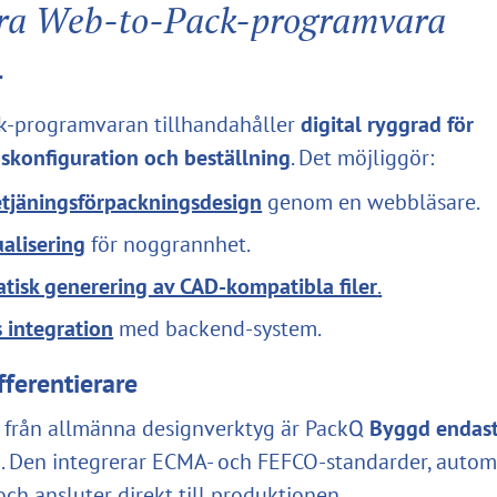
era Web-to-Pack-programvara
r
k-programvaran tillhandahåller
digital ryggrad för
skonfiguration och beställning
. Det möjliggör:
etjäningsförpackningsdesign
genom en webbläsare.
alisering
för noggrannhet.
tisk generering av CAD-kompatibla filer
.
 integration
med backend-system.
fferentierare
ad från allmänna designverktyg är PackQ
Byggd endast
g
. Den integrerar ECMA- och FEFCO-standarder, autom
och ansluter direkt till produktionen.