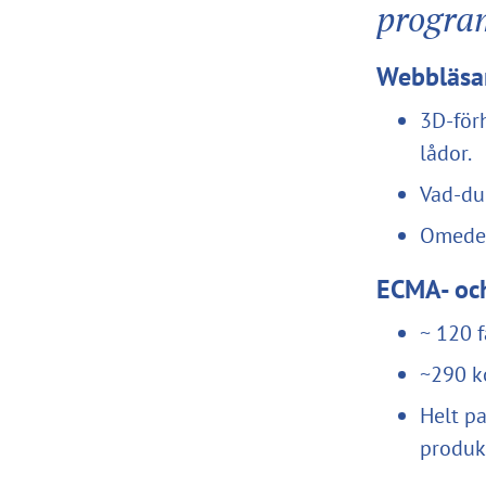
progra
Webbläsa
3D-för
lådor.
Vad-du
Omedel
ECMA- och
~ 120 
~290 k
Helt pa
produk