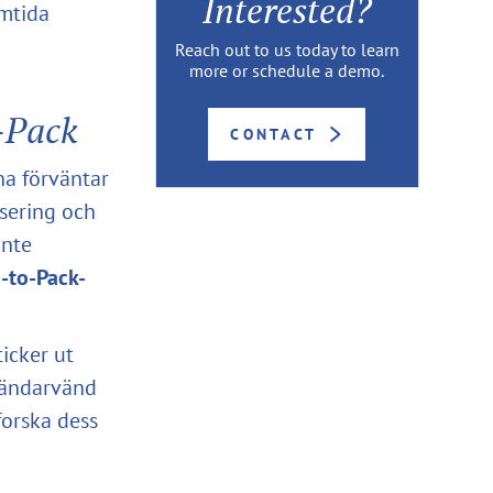
Interested?
amtida
Reach out to us today to learn
more or schedule a demo.
-Pack
CONTACT
na förväntar
isering och
inte
-to-Pack-
icker ut
vändarvänd
forska dess