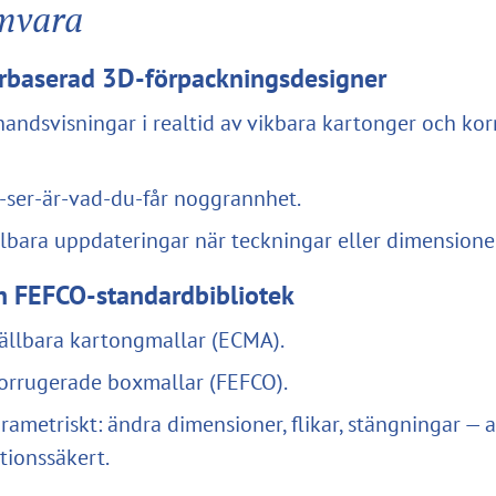
mvara
rbaserad 3D-förpackningsdesigner
handsvisningar i realtid av vikbara kartonger och ko
-ser-är-vad-du-får noggrannhet.
bara uppdateringar när teckningar eller dimensione
 FEFCO-standardbibliotek
fällbara kartongmallar (ECMA).
orrugerade boxmallar (FEFCO).
rametriskt: ändra dimensioner, flikar, stängningar — a
tionssäkert.