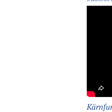
Kärnfu