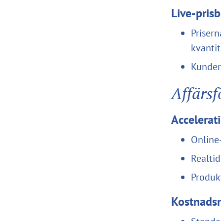
Live-pris
Prisern
kvantit
Kundern
Affärs
Accelerati
Online
Realtid
Produk
Kostnadsm