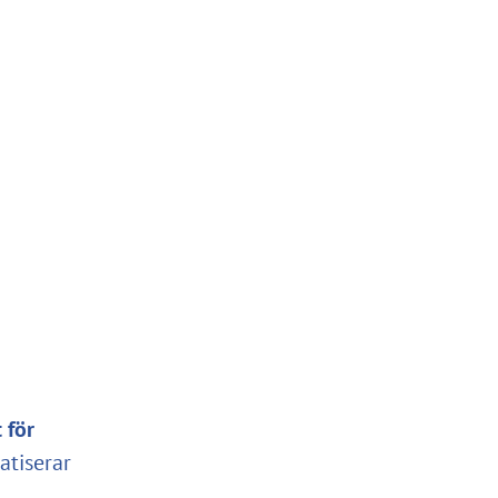
 för
atiserar