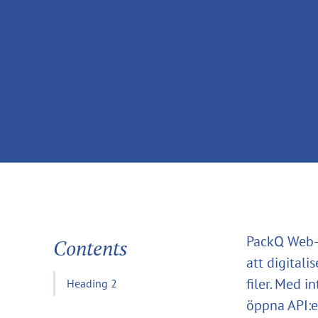
PackQ Web-t
Contents
att digitali
filer. Med 
Heading 2
öppna API:e