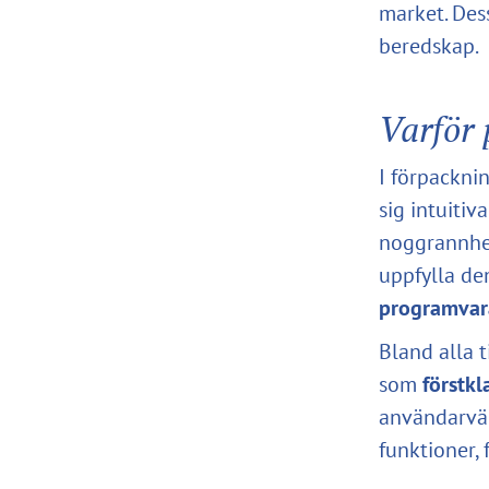
market. Des
beredskap.
Varför
I förpackni
sig intuiti
noggrannhet
uppfylla de
programvar
Bland alla t
som
förstk
användarvän
funktioner, 