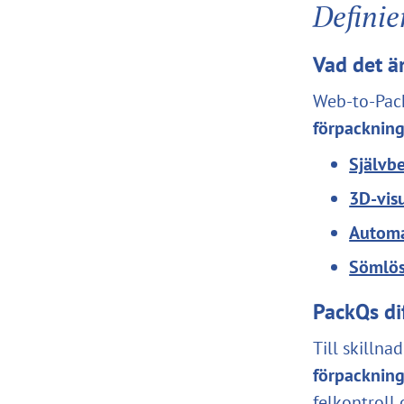
Defini
Vad det ä
Web-to-Pac
förpackning
Självb
3D-visu
Automa
Sömlös
PackQs di
Till skilln
förpacknin
felkontroll 