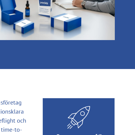
gsföretag
tionsklara
eflight och
 time-to-