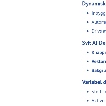
Dynamisk 
Inbygg
Automat
Drivs a
Svit AI De
Knappi
Vektori
Bakgru
Variabel 
Stöd f
Aktiver