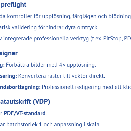
preflight
da kontroller för upplösning, färglägen och blödning
isk validering förhindrar dyra omtryck.
v integrerade professionella verktyg (t.ex. PitStop, P
signer
g:
Förbättra bilder med 4× upplösning.
sering:
Konvertera raster till vektor direkt.
ndsborttagning:
Professionell redigering med ett kli
datautskrift (VDP)
ör
PDF/VT-standard
.
ar batchstorlek 1 och anpassning i skala.