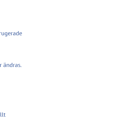
rrugerade
r ändras.
llt