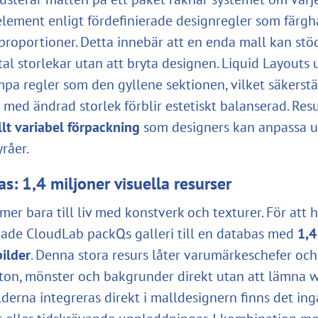
lement enligt fördefinierade designregler som färgh
proportioner. Detta innebär att en enda mall kan stöd
al storlekar utan att bryta designen. Liquid Layouts u
ämpa regler som den gyllene sektionen, vilket säkerstä
 med ändrad storlek förblir estetiskt balanserad. Resu
lt variabel förpackning
som designers kan anpassa u
råer.
s: 1,4 miljoner visuella resurser
er bara till liv med konstverk och texturer. För att h
ade CloudLab packQs galleri till en databas med
1,4
bilder
. Denna stora resurs låter varumärkeschefer och
foton, mönster och bakgrunder direkt utan att lämna 
lderna integreras direkt i malldesignern finns det ing