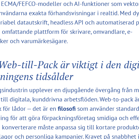
 ECMA/FEFCO-modeller och AI-funktioner som vektor
 användarna exakta förhandsvisningar i realtid. Med d
ariabel datautskrift, headless API och automatiserad p
 omfattande plattform för skrivare, omvandlare, e-
ker och varumärkesägare.
Web-till-Pack är viktigt i den dig
ningens tidsålder
sindustrin upplever en djupgående övergång från m
till digitala, kunddrivna arbetsflöden. Web‑to‑pack är
 för lådor — det är en
filosofi
som använder standard
ing för att göra förpackningsföretag smidiga och effe
h konverterare måste anpassa sig till kortare produktc
agor och personliga kampanjer. Kravet på snabbhet 