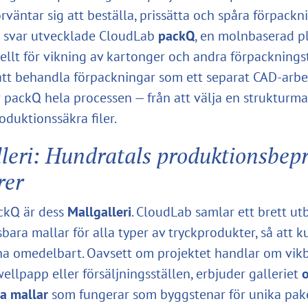
väntar sig att beställa, prissätta och spåra förpackni
m svar utvecklade CloudLab
packQ
, en molnbaserad p
ellt för vikning av kartonger och andra förpackningst
r att behandla förpackningar som ett separat CAD-arbe
r packQ hela processen — från att välja en strukturmall
oduktionssäkra filer.
leri: Hundratals produktionsbep
rer
ckQ är dess
Mallgalleri
. CloudLab samlar ett brett ut
bara mallar för alla typer av tryckprodukter, så att 
na omedelbart. Oavsett om projektet handlar om vik
ellpapp eller försäljningsställen, erbjuder galleriet
o
a mallar
som fungerar som byggstenar för unika pak