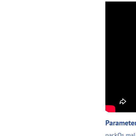
Paramete
packQs mall