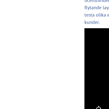
licenshinde
flytande la
testa olika
kunder.