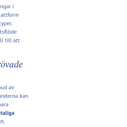
ngar i
lattform
yper.
tsflöde
 till att
rövade
bud av
kunderna kan
bara
taliga
et.