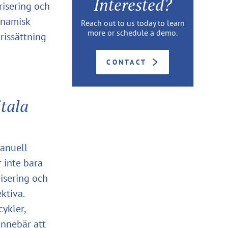
Interested?
isering och
ynamisk
Reach out to us today to learn
more or schedule a demo.
rissättning
CONTACT
itala
anuell
 inte bara
isering och
ktiva.
ykler,
innebär att