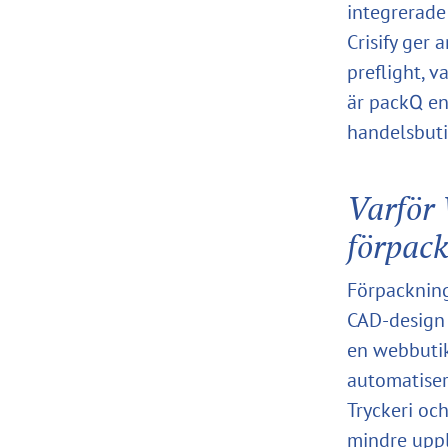
integrerade
Crisify ger
preflight, v
är packQ en
handelsbuti
Varför 
förpack
Förpackning
CAD-design 
en webbutik
automatiser
Tryckeri oc
mindre uppl