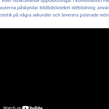
r eller tidskrävande uppladdningar. I kombination m
youterna påskyndar bildbiblioteket idébildning: anvä
 estetik på några sekunder och leverera polerade möns