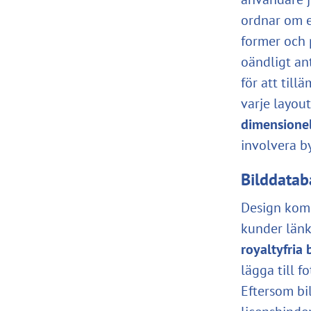
ordnar om e
former och 
oändligt ant
för att till
varje layout
dimensionel
involvera by
Bilddataba
Design komm
kunder länk
royaltyfria 
lägga till 
Eftersom bi