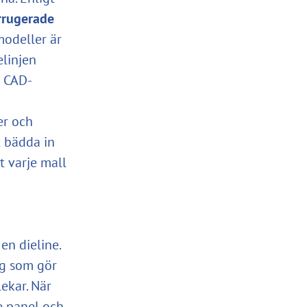
rrugerade
modeller är
elinjen
e CAD-
er och
t bädda in
t varje mall
en dieline.
yg som gör
lekar. När
e panel och