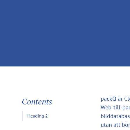
packQ är Cl
Contents
Web-till-pa
bilddatabas
Heading 2
utan att bö