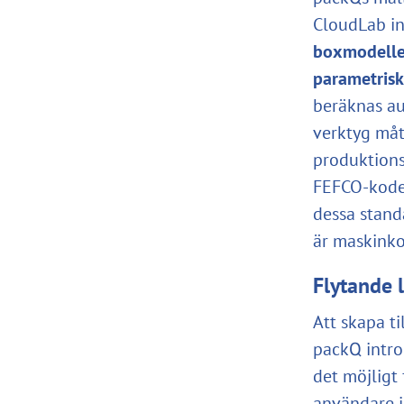
CloudLab i
boxmodelle
parametris
beräknas au
verktyg måt
produktions
FEFCO-koder
dessa stand
är maskinko
Flytande 
Att skapa ti
packQ intr
det möjligt 
användare j