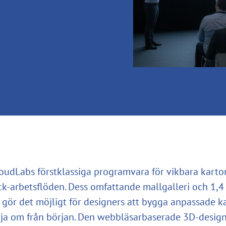
oudLabs förstklassiga programvara för vikbara karto
ck-arbetsflöden. Dess omfattande mallgalleri och 1,4
 gör det möjligt för designers att bygga anpassade k
rja om från början. Den webbläsarbaserade 3D-design