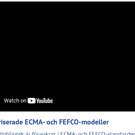
riserade ECMA- och FEFCO-modeller
bibliotek är förankrat i ECMA- och FEFCO-standarder