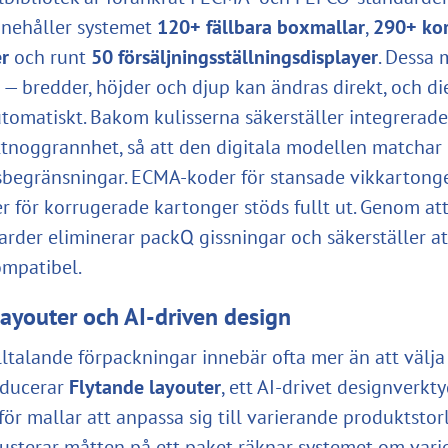
nnehåller systemet
120+ fällbara boxmallar
,
290+ ko
r
och runt
50 försäljningsställningsdisplayer
. Dessa 
k
— bredder, höjder och djup kan ändras direkt, och di
tomatiskt. Bakom kulisserna säkerställer integrerad
tnoggrannhet, så att den digitala modellen matchar
begränsningar. ECMA-koder för stansade vikkartong
 för korrugerade kartonger stöds fullt ut. Genom at
arder eliminerar packQ gissningar och säkerställer at
mpatibel.
layouter och AI-driven design
lltalande förpackningar innebär ofta mer än att välja 
oducerar
Flytande layouter
, ett AI-drivet designverkt
för mallar att anpassa sig till varierande produktstor
usterar måtten på ett paket räknar systemet om varj