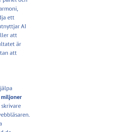
armoni,
ja ett
tnyttjar AI
ller att
ltatet är
tan att
jälpa
 miljoner
 skrivare
webbläsaren.
a