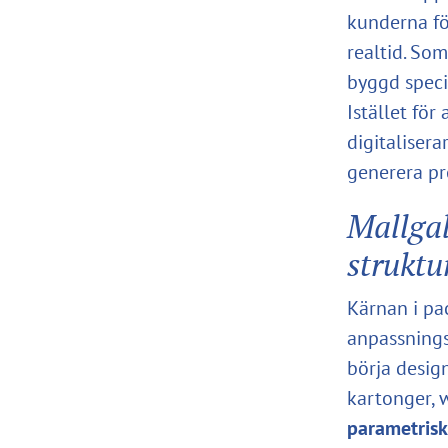
kunderna för
realtid. So
byggd speci
Istället fö
digitalisera
generera pr
Mallgal
struktu
Kärnan i pa
anpassnings
börja desig
kartonger, w
parametrisk