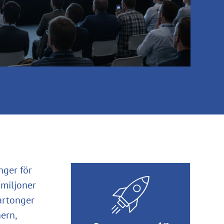
nger för
 miljoner
artonger
ern,